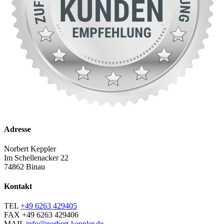
Adresse
Norbert Keppler
Im Schellenacker 22
74862 Binau
Kontakt
TEL
+49 6263 429405
FAX
+49 6263 429406
MAIL
info@norbert-keppler.de